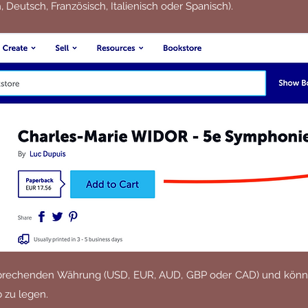
 Deutsch, Französisch, Italienisch oder Spanisch).
sprechenden Währung (USD, EUR, AUD, GBP oder CAD) und können
 zu legen.