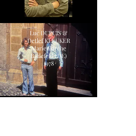
Luc DUPUIS &
Detlef KLEUKER
Marienkirche
Bielefeld (DE)
1978
Einige Links
Die Orgel, auf der ich 1971
mein erstes Konzert gab: