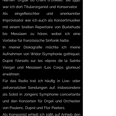
Namen "Orgue du Chant d'Oiseau". Bis 1990
war ich dort Titularorganist und Konservator.
Als eingefleischter und anerkannter
Improvisator war ich auch als Konzertmusiker
mit einem breiten Repertoire von Buxtehude
bis Messiaen zu hören, wobei ich eine
Vorliebe für französische Sinfonik hatte.
In meiner Diskografie möchte ich meine
Aufnahmen von Widor (Symphonie gothique),
Dupré (Versets sur les vêpres de la Sainte
Vierge) und Messiaen (Les Corps glorieux)
erwähnen.
Für das Radio trat ich häufig in Live- oder
zeitversetzten Sendungen auf, insbesondere
als Solist in Jongens Symphonie concertante
und den Konzerten für Orgel und Orchester
von Poulenc, Dupré und Flor Peeters.
Als Komponist erhielt ich 1985 auf Anhieb den