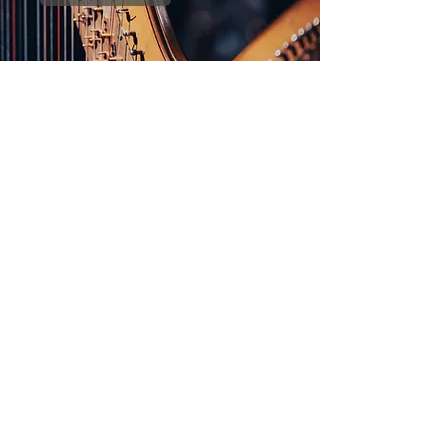
<meta name="keywords"
content="partitions de symphonies pour
orgue, symphonies de widor, partitions
de symphonies pour orgue, éditions des
symphonies de widor, partitions
romantiques pour orgue, partitions de
musique française pour orgue,
partitions d'orgue romantique"/>
Transkripte ansehen