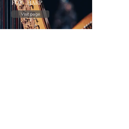
FOR HARP
Visit page
<meta name="keywords"
content="partitions de symphonies pour
orgue, symphonies de widor, partitions
de symphonies pour orgue, éditions des
symphonies de widor, partitions
romantiques pour orgue, partitions de
musique française pour orgue,
partitions d'orgue romantique"/>
View Transcriptions