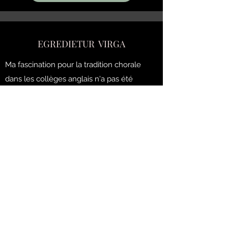
EGREDIETUR VIRGA
Ma fascination pour la tradition chorale
dans les collèges anglais n'a pas été
étrangère dans l'écriture de cette
partition.
Cette œuvre à huit voix est
destinée principalement à un chœur de
garçon et se chante
a capella
. Elle est bien
évidemment respectueuse des tessitures
dont il faut tenir compte pour de jeunes
interprètes.
Le texte est extrait du Livre d'Isaïe (Vulgate
Sixto-Clémentine).